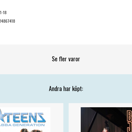
1-18
24867418
Se fler varor
Andra har köpt: