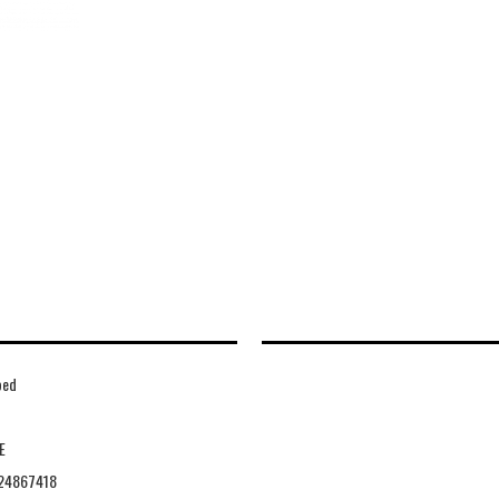
bed
E
24867418