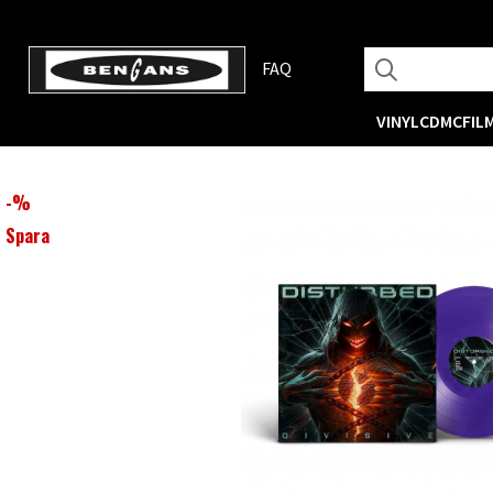
FAQ
VINYL
CD
MC
FIL
-
%
Spara