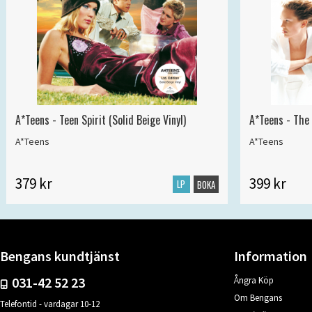
A*Teens - Teen Spirit (Solid Beige Vinyl)
A*Teens - The 
A*Teens
A*Teens
379 kr
399 kr
LP
BOKA
Bengans kundtjänst
Information
031-42 52 23
Ångra Köp
Om Bengans
Telefontid - vardagar 10-12