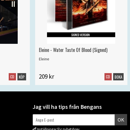
Eleine - Water Taste Of Blood (Signed)
Eleine
209 kr
CD
CD
KÖP
BOKA
Jag vill ha tips från Bengans
OK
Inställningar för nyhetsbrev