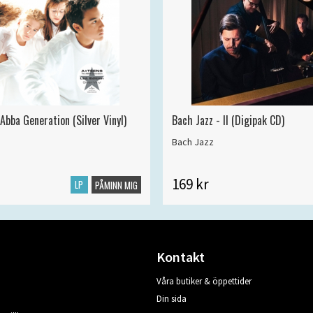
Abba Generation (Silver Vinyl)
Bach Jazz - II (Digipak CD)
Bach Jazz
169 kr
LP
PÅMINN MIG
Kontakt
Våra butiker & öppettider
Din sida