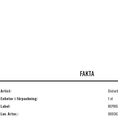
FAKTA
Artist:
Distur
Enheter i förpackning:
1 st
Label:
REPRIS
Lev. Artnr.:
00936