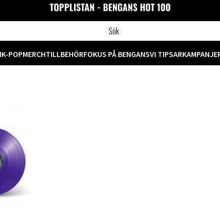
M
K-POP
MERCH
TILLBEHÖR
FOKUS PÅ BENGANS
VI TIPSAR
KAMPANJE