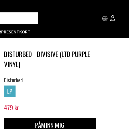
R
PRESENTKORT
DISTURBED - DIVISIVE (LTD PURPLE
VINYL)
Disturbed
LP
479
kr
PÅMINN MIG