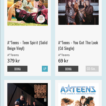
A*Teens - Teen Spirit (Solid
A*Teens - You Got The Look
Beige Vinyl)
(Cd Single)
A*Teens
A*Teens
379 kr
69 kr
LP
CD-Singel
BOKA
BOKA