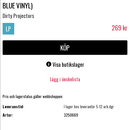
BLUE VINYL)
Dirty Projectors
269
kr
LP
KÖP
Visa butikslager
Lägg i önskelista
Pris och lagerstatus gäller webbshoppen
Leveranstid:
I lager hos leverantör 5-12 arb.dgr
Artnr:
3250669