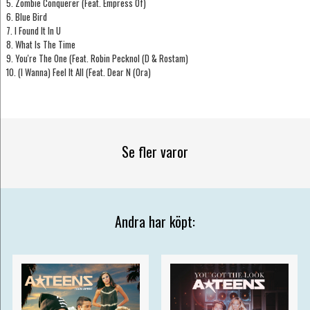
5. Zombie Conquerer (Feat. Empress Of)
6. Blue Bird
7. I Found It In U
8. What Is The Time
9. You're The One (Feat. Robin Pecknol (D & Rostam)
10. (I Wanna) Feel It All (Feat. Dear N (Ora)
Se fler varor
Andra har köpt: