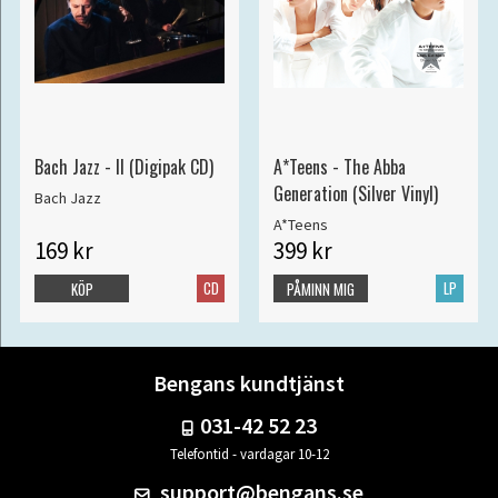
Bach Jazz - II (Digipak CD)
A*Teens - The Abba
Generation (Silver Vinyl)
Bach Jazz
A*Teens
169 kr
399 kr
CD
LP
KÖP
PÅMINN MIG
Bengans kundtjänst
031-42 52 23
Telefontid - vardagar 10-12
support@bengans.se