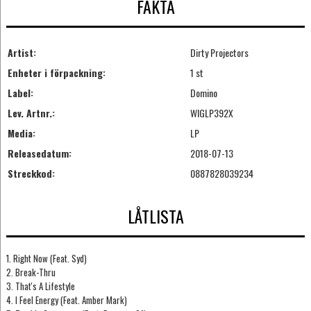
FAKTA
Artist:
Dirty Projectors
Enheter i förpackning:
1 st
Label:
Domino
Lev. Artnr.:
WIGLP392X
Media:
LP
Releasedatum:
2018-07-13
Streckkod:
0887828039234
LÅTLISTA
1. Right Now (Feat. Syd)
2. Break-Thru
3. That's A Lifestyle
4. I Feel Energy (Feat. Amber Mark)