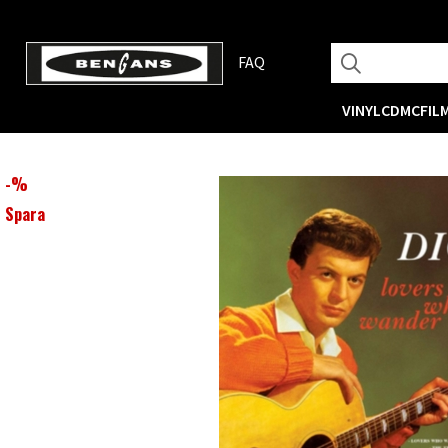
FAQ
VINYL
CD
MC
FIL
-
%
Spara