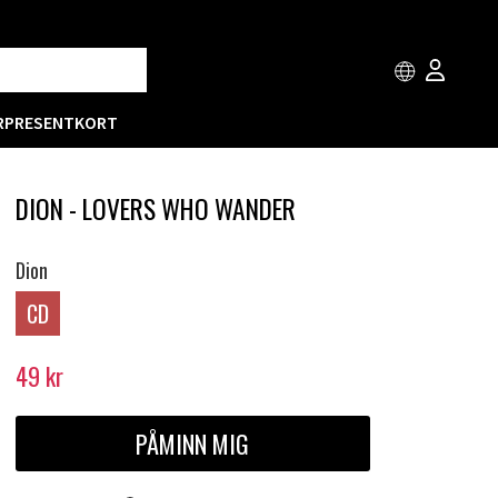
R
PRESENTKORT
DION - LOVERS WHO WANDER
Dion
CD
49
kr
PÅMINN MIG