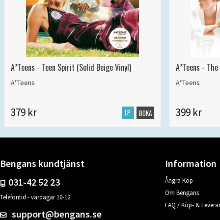
A*Teens - Teen Spirit (Solid Beige Vinyl)
A*Teens - The 
A*Teens
A*Teens
379 kr
399 kr
LP
BOKA
Bengans kundtjänst
Information
031-42 52 23
Ångra Köp
Om Bengans
Telefontid - vardagar 10-12
FAQ / Köp- & Leveran
support@bengans.se