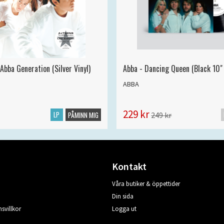
Abba Generation (Silver Vinyl)
Abba - Dancing Queen (Black 10" 
ABBA
229 kr
LP
249 kr
PÅMINN MIG
Kontakt
Våra butiker & öppettider
Din sida
svillkor
Logga ut