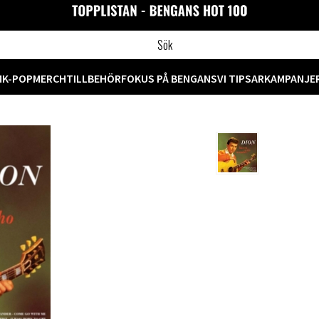
M
K-POP
MERCH
TILLBEHÖR
FOKUS PÅ BENGANS
VI TIPSAR
KAMPANJE