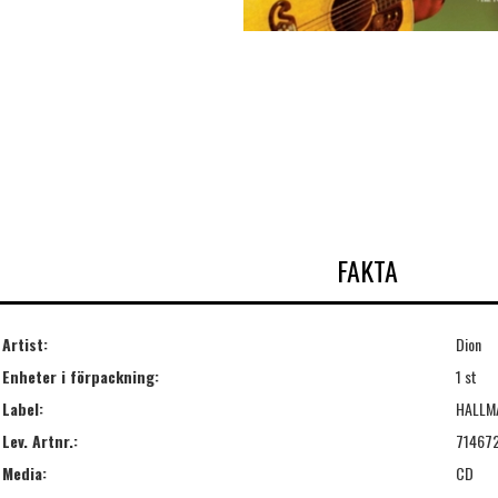
FAKTA
Artist:
Dion
Enheter i förpackning:
1 st
Label:
HALLM
Lev. Artnr.:
71467
Media:
CD