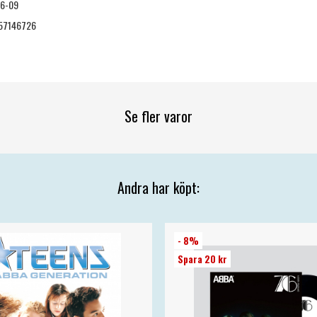
06-09
57146726
Se fler varor
Andra har köpt:
- 8%
Spara 20 kr