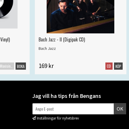
Vinyl)
Bach Jazz - II (Digipak CD)
Bach Jazz
169 kr
Maxisingel
CD
BOKA
KÖP
Jag vill ha tips från Bengans
OK
Inställningar för nyhetsbrev