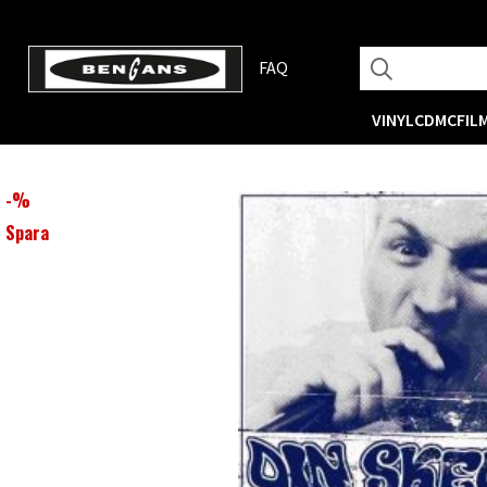
FAQ
VINYL
CD
MC
FIL
-
%
Spara