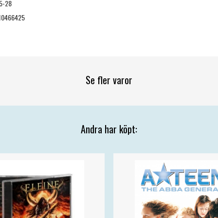
5-28
10466425
Se fler varor
Andra har köpt: