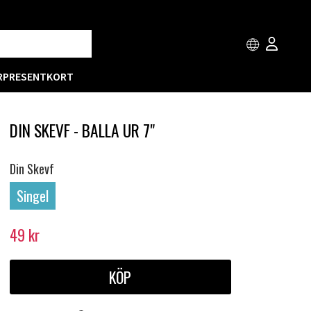
R
PRESENTKORT
DIN SKEVF - BALLA UR 7"
Din Skevf
Singel
49
kr
KÖP