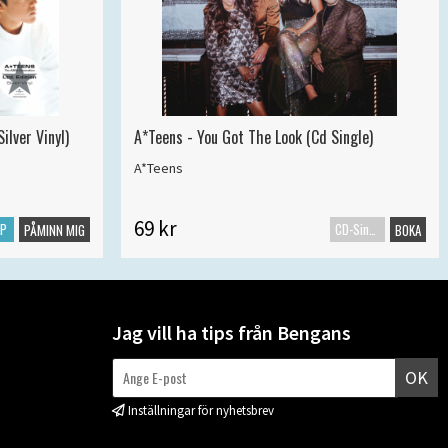
ilver Vinyl)
A*Teens - You Got The Look (Cd Single)
A*Teens
69 kr
LP
CD-Singel
PÅMINN MIG
BOKA
Jag vill ha tips från Bengans
OK
Inställningar för nyhetsbrev