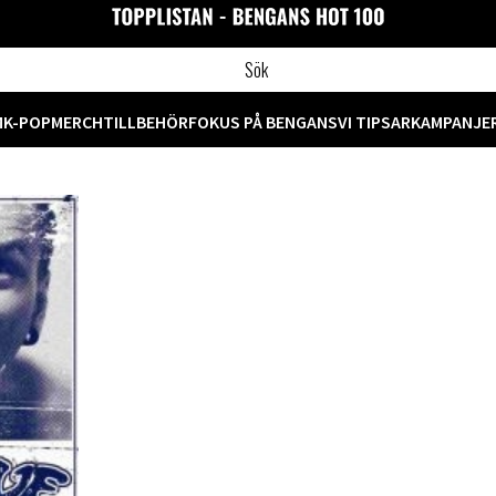
M
K-POP
MERCH
TILLBEHÖR
FOKUS PÅ BENGANS
VI TIPSAR
KAMPANJE