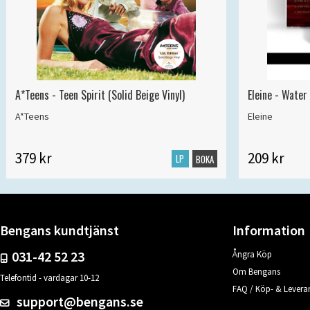
A*Teens - Teen Spirit (Solid Beige Vinyl)
Eleine - Water
A*Teens
Eleine
379 kr
209 kr
LP
BOKA
Bengans kundtjänst
Information
031-42 52 23
Ångra Köp
Om Bengans
Telefontid - vardagar 10-12
FAQ / Köp- & Leveran
support@bengans.se