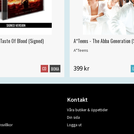
 Taste Of Blood (Signed)
A*Teens - The Abba Generation (S
A*Teens
399 kr
CD
BOKA
Kontakt
Våra butiker & öppettider
Din sida
svillkor
Logga ut