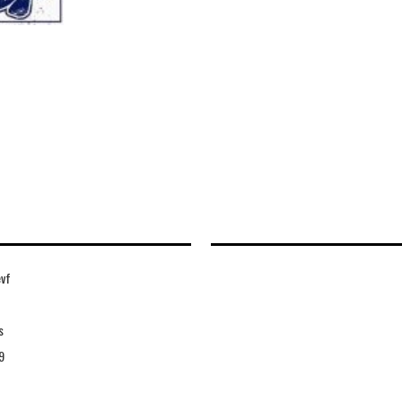
evf
s
9