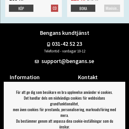
CD
Maxisingel
KÖP
BOKA
Bengans kundtjänst
031-42 52 23
Telefontid - vardagar 10-12
support@bengans.se
Information
Kontakt
Ångra Köp
Våra butiker & öppettider
För att ge dig som besökare en bra upplevelse använder vi cookies.
Om Bengans
Din sida
Det handlar dels om nödvändiga cookies för webbsidans
FAQ / Köp- & Leveransvillkor
Logga ut
grundfunktionalitet,
men även cookies för prestanda, personalisering, marknadsföring med
Jag vill ha tips från Bengans
mera.
Du bestämmer genom att anpassa dina cookie-inställningar som du
OK
önskar.