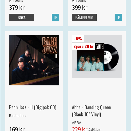
A*Teens
A*Teens
379 kr
399 kr
LP
LP
BOKA
PÅMINN MIG
- 8%
Spara 20 kr
Bach Jazz - II (Digipak CD)
Abba - Dancing Queen
(Black 10" Vinyl)
Bach Jazz
ABBA
169 kr
229 kr
249 kr