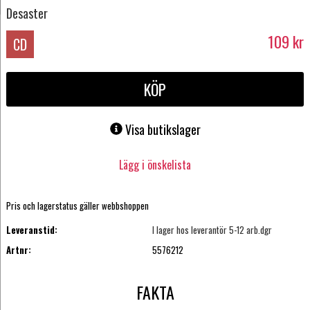
Desaster
109
kr
CD
KÖP
Visa butikslager
Lägg i önskelista
Pris och lagerstatus gäller webbshoppen
Leveranstid:
I lager hos leverantör 5-12 arb.dgr
Artnr:
5576212
FAKTA