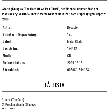
Återutgivning av "The Oath Of An Iron Ritual", det åttonde albumet från det
klassiska tyska Black/Thrash Metal-bandet Desaster, som ursprungligen släpptes
2016.
Artist:
Desaster
Enheter i förpackning:
1 st
Label:
Metal Blade
Lev. Artnr.:
154442
Media:
CD
Releasedatum:
2024-12-13
Streckkod:
0039841544428
LÅTLISTA
1. Intro (The Oath)
2. Proclamation In Shadows