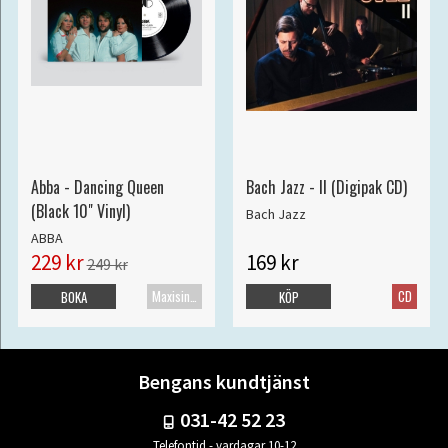
Abba - Dancing Queen
Bach Jazz - II (Digipak CD)
(Black 10" Vinyl)
Bach Jazz
ABBA
229 kr
169 kr
249 kr
Maxisingel
CD
BOKA
KÖP
Bengans kundtjänst
031-42 52 23
Telefontid - vardagar 10-12