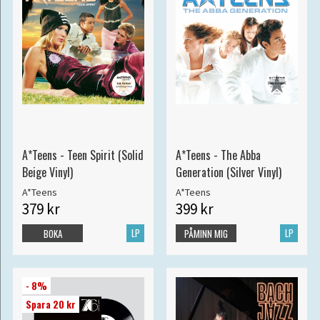
A*Teens - Teen Spirit (Solid
A*Teens - The Abba
Beige Vinyl)
Generation (Silver Vinyl)
A*Teens
A*Teens
379 kr
399 kr
LP
LP
BOKA
PÅMINN MIG
- 8%
Spara 20 kr