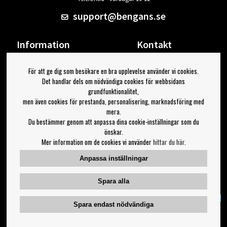
support@bengans.se
Information
Kontakt
Ångra Köp
Våra butiker & öppettider
För att ge dig som besökare en bra upplevelse använder vi cookies.
Om Bengans
Din sida
Det handlar dels om nödvändiga cookies för webbsidans
FAQ / Köp- & Leveransvillkor
Logga ut
grundfunktionalitet,
men även cookies för prestanda, personalisering, marknadsföring med
Jag vill ha tips från Bengans
mera.
Du bestämmer genom att anpassa dina cookie-inställningar som du
OK
önskar.
Mer information om de cookies vi använder
hittar du här
.
Inställningar för nyhetsbrev
Anpassa inställningar
Följ oss på:
Spara alla
Spara endast nödvändiga
Copyright 2023 Bengans E-Handel | Est. 1974