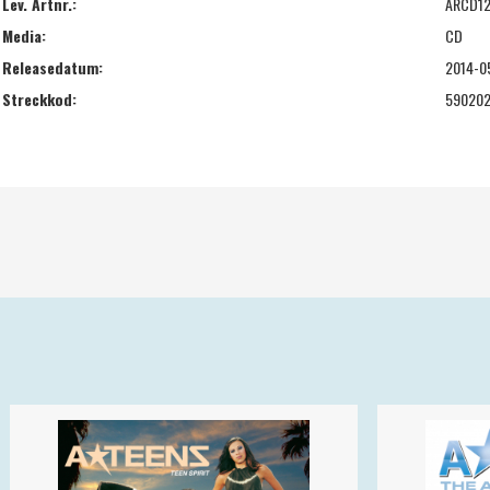
Lev. Artnr.:
ARCD1
Media:
CD
Releasedatum:
2014-0
Streckkod:
59020