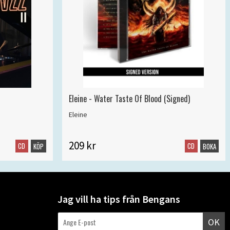
Eleine - Water Taste Of Blood (Signed)
Eleine
209 kr
CD
CD
KÖP
BOKA
Jag vill ha tips från Bengans
OK