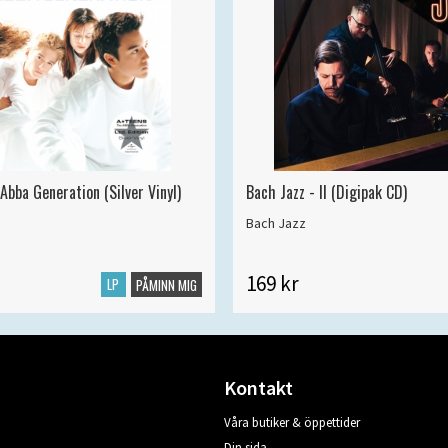
Abba Generation (Silver Vinyl)
Bach Jazz - II (Digipak CD)
Bach Jazz
169 kr
LP
PÅMINN MIG
Kontakt
Våra butiker & öppettider
Din sida