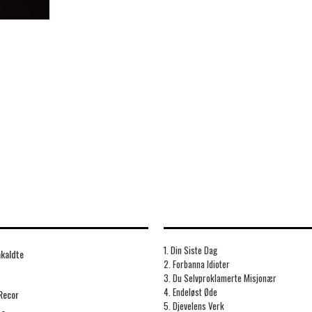
1. Din Siste Dag
kaldte
2. Forbanna Idioter
3. Du Selvproklamerte Misjonær
4. Endeløst Øde
Recor
5. Djevelens Verk