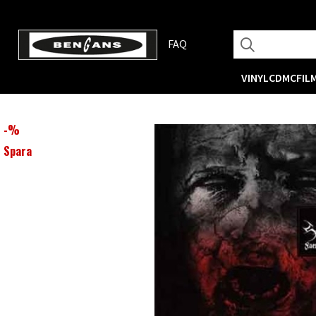
FAQ
VINYL
CD
MC
FIL
-
%
Spara