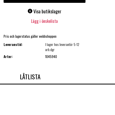
Visa butikslager
Lägg i önskelista
Pris och lagerstatus gäller webbshoppen
Leveranstid:
I lager hos leverantör 5-12
arb.dgr
Artnr:
1045940
LÅTLISTA