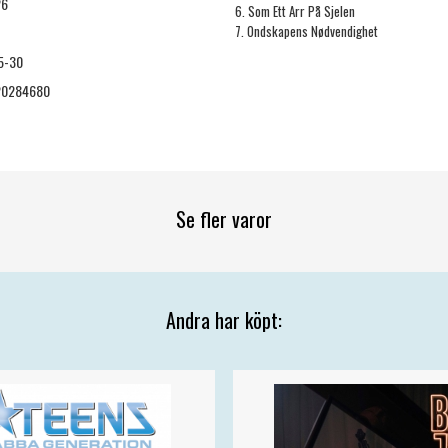
26
6. Som Ett Arr På Sjelen
7. Ondskapens Nødvendighet
5-30
20284680
Se fler varor
Andra har köpt: