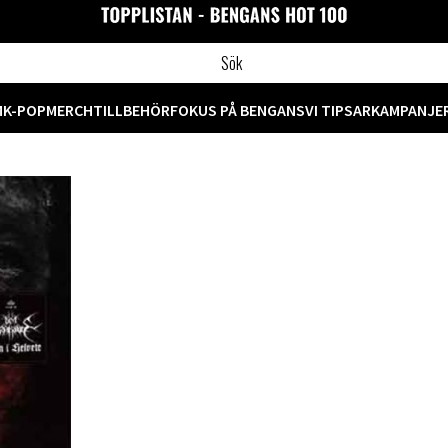
M
K-POP
MERCH
TILLBEHÖR
FOKUS PÅ BENGANS
VI TIPSAR
KAMPANJE