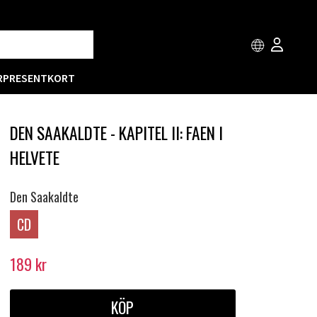
R
PRESENTKORT
DEN SAAKALDTE - KAPITEL II: FAEN I
HELVETE
Den Saakaldte
CD
189
kr
KÖP