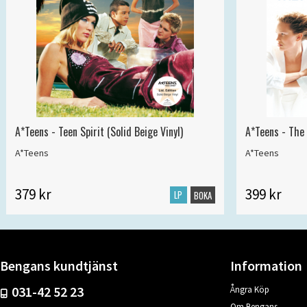
A*Teens - Teen Spirit (Solid Beige Vinyl)
A*Teens - The 
A*Teens
A*Teens
379 kr
399 kr
LP
BOKA
Bengans kundtjänst
Information
031-42 52 23
Ångra Köp
Om Bengans