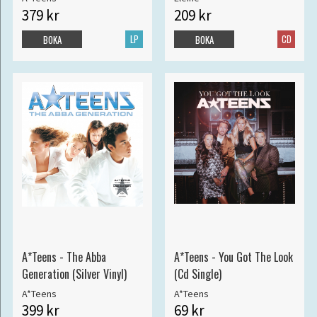
379 kr
209 kr
LP
CD
BOKA
BOKA
A*Teens - The Abba
A*Teens - You Got The Look
Generation (Silver Vinyl)
(Cd Single)
A*Teens
A*Teens
399 kr
69 kr