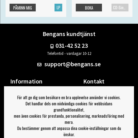
LP
CD-Singel
PÅMINN MIG
BOKA
Bengans kundtjänst
031-42 52 23
Telefontid - vardagar 10-12
support@bengans.se
Information
Kontakt
Ångra Köp
Våra butiker & öppettider
För att ge dig som besökare en bra upplevelse använder vi cookies.
Om Bengans
Din sida
Det handlar dels om nödvändiga cookies för webbsidans
FAQ / Köp- & Leveransvillkor
Logga ut
grundfunktionalitet,
men även cookies för prestanda, personalisering, marknadsföring med
Jag vill ha tips från Bengans
mera.
Du bestämmer genom att anpassa dina cookie-inställningar som du
OK
önskar.