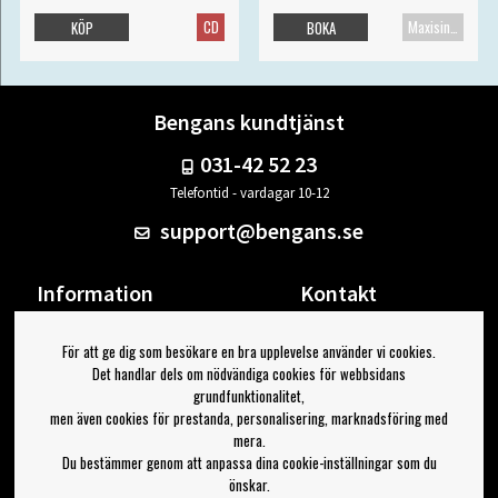
CD
Maxisingel
KÖP
BOKA
Bengans kundtjänst
031-42 52 23
Telefontid - vardagar 10-12
support@bengans.se
Information
Kontakt
Ångra Köp
Våra butiker & öppettider
För att ge dig som besökare en bra upplevelse använder vi cookies.
Om Bengans
Din sida
Det handlar dels om nödvändiga cookies för webbsidans
FAQ / Köp- & Leveransvillkor
Logga ut
grundfunktionalitet,
men även cookies för prestanda, personalisering, marknadsföring med
Jag vill ha tips från Bengans
mera.
Du bestämmer genom att anpassa dina cookie-inställningar som du
OK
önskar.