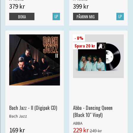
379 kr
399 kr
LP
LP
BOKA
PÅMINN MIG
- 8%
Spara 20 kr
Bach Jazz - II (Digipak CD)
Abba - Dancing Queen
(Black 10" Vinyl)
Bach Jazz
ABBA
169 kr
229 kr
249 kr