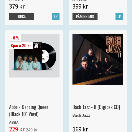
379 kr
399 kr
LP
LP
BOKA
PÅMINN MIG
- 8%
Spara 20 kr
Abba - Dancing Queen
Bach Jazz - II (Digipak CD)
(Black 10" Vinyl)
Bach Jazz
ABBA
229 kr
169 kr
249 kr