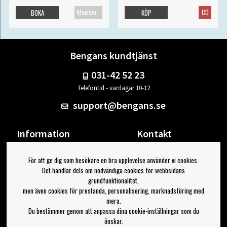
Maxisingel
CD
BOKA
KÖP
Bengans kundtjänst
031-42 52 23
Telefontid - vardagar 10-12
support@bengans.se
Information
Kontakt
Ångra Köp
Våra butiker & öppettider
För att ge dig som besökare en bra upplevelse använder vi cookies.
Om Bengans
Din sida
Det handlar dels om nödvändiga cookies för webbsidans
FAQ / Köp- & Leveransvillkor
Logga ut
grundfunktionalitet,
men även cookies för prestanda, personalisering, marknadsföring med
Jag vill ha tips från Bengans
mera.
Du bestämmer genom att anpassa dina cookie-inställningar som du
OK
önskar.