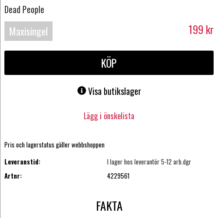
Dead People
199
kr
Maxisingel
KÖP
Visa butikslager
Lägg i önskelista
Pris och lagerstatus gäller webbshoppen
Leveranstid:
I lager hos leverantör 5-12 arb.dgr
Artnr:
4229561
FAKTA