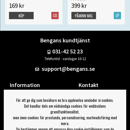
169 kr
399 kr
CD
LP
KÖP
PÅMINN MIG
Bengans kundtjänst
031-42 52 23
Telefontid - vardagar 10-12
support@bengans.se
Information
Kontakt
Ångra Köp
Våra butiker & öppettider
För att ge dig som besökare en bra upplevelse använder vi cookies.
Om Bengans
Din sida
Det handlar dels om nödvändiga cookies för webbsidans
FAQ / Köp- & Leveransvillkor
Logga ut
grundfunktionalitet,
men även cookies för prestanda, personalisering, marknadsföring med
Jag vill ha tips från Bengans
mera.
Du bestämmer genom att anpassa dina cookie-inställningar som du