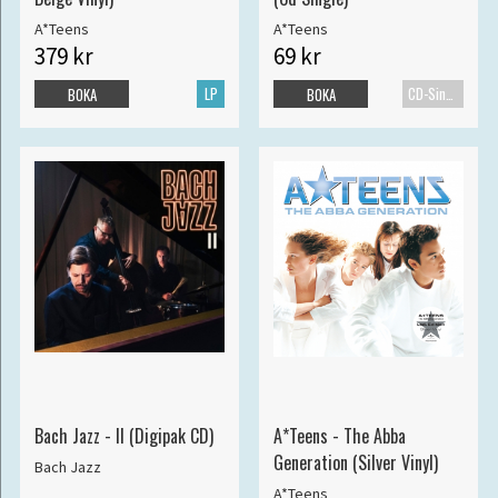
A*Teens
A*Teens
379 kr
69 kr
LP
CD-Singel
BOKA
BOKA
Bach Jazz - II (Digipak CD)
A*Teens - The Abba
Generation (Silver Vinyl)
Bach Jazz
A*Teens