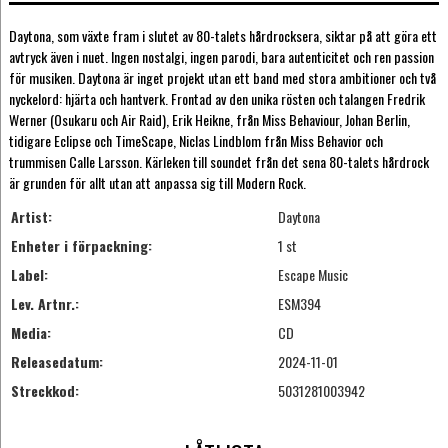
Daytona, som växte fram i slutet av 80-talets hårdrocksera, siktar på att göra ett
avtryck även i nuet. Ingen nostalgi, ingen parodi, bara autenticitet och ren passion
för musiken. Daytona är inget projekt utan ett band med stora ambitioner och två
nyckelord: hjärta och hantverk. Frontad av den unika rösten och talangen Fredrik
Werner (Osukaru och Air Raid), Erik Heikne, från Miss Behaviour, Johan Berlin,
tidigare Eclipse och TimeScape, Niclas Lindblom från Miss Behavior och
trummisen Calle Larsson. Kärleken till soundet från det sena 80-talets hårdrock
är grunden för allt utan att anpassa sig till Modern Rock.
Artist:
Daytona
Enheter i förpackning:
1 st
Label:
Escape Music
Lev. Artnr.:
ESM394
Media:
CD
Releasedatum:
2024-11-01
Streckkod:
5031281003942