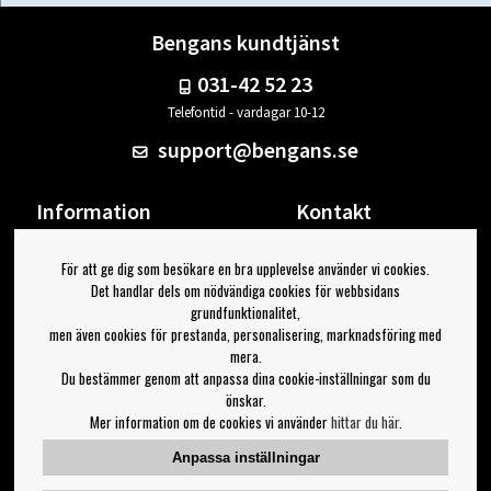
Bengans kundtjänst
031-42 52 23
Telefontid - vardagar 10-12
support@bengans.se
Information
Kontakt
Ångra Köp
Våra butiker & öppettider
För att ge dig som besökare en bra upplevelse använder vi cookies.
Om Bengans
Din sida
Det handlar dels om nödvändiga cookies för webbsidans
FAQ / Köp- & Leveransvillkor
Logga ut
grundfunktionalitet,
men även cookies för prestanda, personalisering, marknadsföring med
Jag vill ha tips från Bengans
mera.
Du bestämmer genom att anpassa dina cookie-inställningar som du
OK
önskar.
Mer information om de cookies vi använder
hittar du här
.
Inställningar för nyhetsbrev
Anpassa inställningar