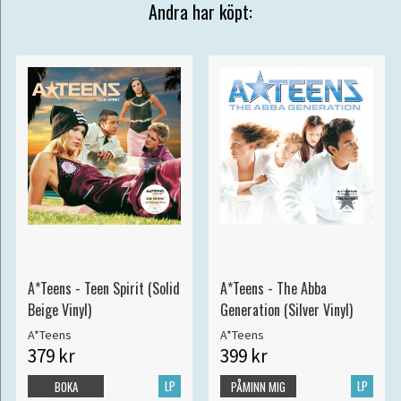
Andra har köpt:
A*Teens - Teen Spirit (Solid
A*Teens - The Abba
Beige Vinyl)
Generation (Silver Vinyl)
A*Teens
A*Teens
379 kr
399 kr
LP
LP
BOKA
PÅMINN MIG