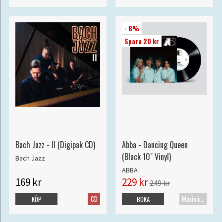
- 8%
Spara 20 kr
Bach Jazz - II (Digipak CD)
Abba - Dancing Queen
(Black 10" Vinyl)
Bach Jazz
ABBA
169 kr
229 kr
249 kr
CD
Maxisingel
KÖP
BOKA