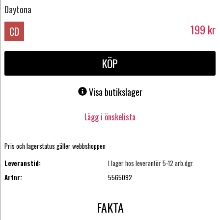
Daytona
199
kr
CD
KÖP
Visa butikslager
Lägg i önskelista
Pris och lagerstatus gäller webbshoppen
Leveranstid:
I lager hos leverantör 5-12 arb.dgr
Artnr:
5565092
FAKTA