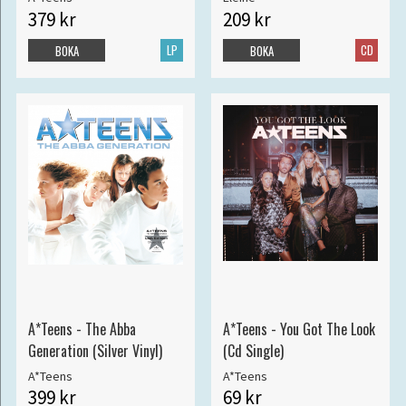
379 kr
209 kr
LP
CD
BOKA
BOKA
A*Teens - The Abba
A*Teens - You Got The Look
Generation (Silver Vinyl)
(Cd Single)
A*Teens
A*Teens
399 kr
69 kr