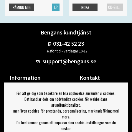
LP
CD-Singel
PÅMINN MIG
BOKA
Bengans kundtjänst
031-42 52 23
Telefontid - vardagar 10-12
support@bengans.se
Information
Kontakt
Ångra Köp
Våra butiker & öppettider
För att ge dig som besökare en bra upplevelse använder vi cookies.
Om Bengans
Din sida
Det handlar dels om nödvändiga cookies för webbsidans
FAQ / Köp- & Leveransvillkor
Logga ut
grundfunktionalitet,
men även cookies för prestanda, personalisering, marknadsföring med
Jag vill ha tips från Bengans
mera.
Du bestämmer genom att anpassa dina cookie-inställningar som du
OK
önskar.