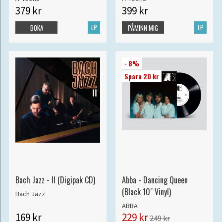
379 kr
399 kr
LP
LP
BOKA
PÅMINN MIG
- 8%
Spara 20 kr
Bach Jazz - II (Digipak CD)
Abba - Dancing Queen
(Black 10" Vinyl)
Bach Jazz
ABBA
169 kr
229 kr
249 kr