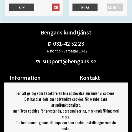
CD
Maxisingel
KÖP
BOKA
Bengans kundtjänst
031-42 52 23
Telefontid - vardagar 10-12
support@bengans.se
Information
Kontakt
Ångra Köp
Våra butiker & öppettider
För att ge dig som besökare en bra upplevelse använder vi cookies.
Om Bengans
Din sida
Det handlar dels om nödvändiga cookies för webbsidans
FAQ / Köp- & Leveransvillkor
Logga ut
grundfunktionalitet,
men även cookies för prestanda, personalisering, marknadsföring med
Jag vill ha tips från Bengans
mera.
Du bestämmer genom att anpassa dina cookie-inställningar som du
OK
önskar.