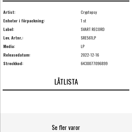
Artist:
Cryptopsy
Enheter i förpackning:
1 st
Label:
SVART RECORD
Lev. Artnr.:
SRE561LP
Media:
LP
Releasedatum:
2022-12-16
Streckkod:
6430077096899
LÅTLISTA
Se fler varor