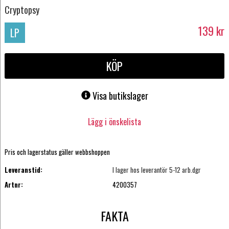
Cryptopsy
139
kr
LP
KÖP
Visa butikslager
Lägg i önskelista
Pris och lagerstatus gäller webbshoppen
Leveranstid:
I lager hos leverantör 5-12 arb.dgr
Artnr:
4200357
FAKTA