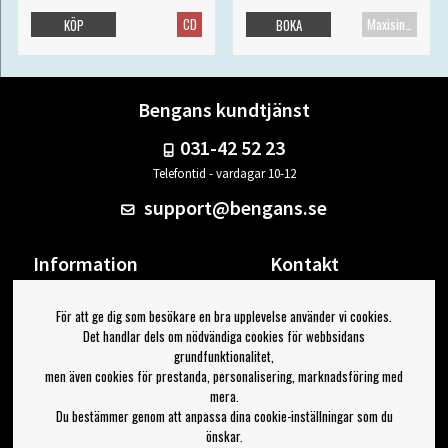
CD
Maxisingel
KÖP
BOKA
Bengans kundtjänst
031-42 52 23
Telefontid - vardagar 10-12
support@bengans.se
Information
Kontakt
Ångra Köp
Våra butiker & öppettider
För att ge dig som besökare en bra upplevelse använder vi cookies.
Om Bengans
Din sida
Det handlar dels om nödvändiga cookies för webbsidans
FAQ / Köp- & Leveransvillkor
Logga ut
grundfunktionalitet,
men även cookies för prestanda, personalisering, marknadsföring med
Jag vill ha tips från Bengans
mera.
Du bestämmer genom att anpassa dina cookie-inställningar som du
OK
önskar.