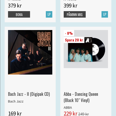
379 kr
399 kr
LP
LP
BOKA
PÅMINN MIG
- 8%
Spara 20 kr
Bach Jazz - II (Digipak CD)
Abba - Dancing Queen
(Black 10" Vinyl)
Bach Jazz
ABBA
169 kr
229 kr
249 kr