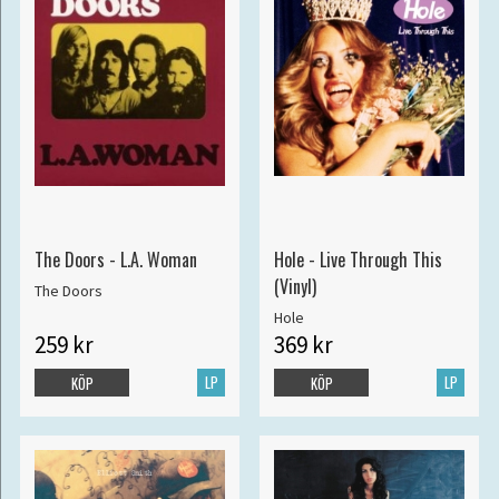
The Doors - L.A. Woman
Hole - Live Through This
(Vinyl)
The Doors
Hole
259 kr
369 kr
LP
LP
KÖP
KÖP