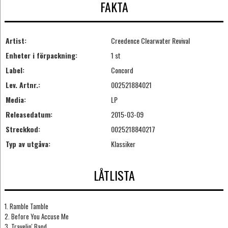
FAKTA
Artist:
Creedence Clearwater Revival
Enheter i förpackning:
1 st
Label:
Concord
Lev. Artnr.:
002521884021
Media:
LP
Releasedatum:
2015-03-09
Streckkod:
0025218840217
Typ av utgåva:
Klassiker
LÅTLISTA
1. Ramble Tamble
2. Before You Accuse Me
3. Travelin' Band