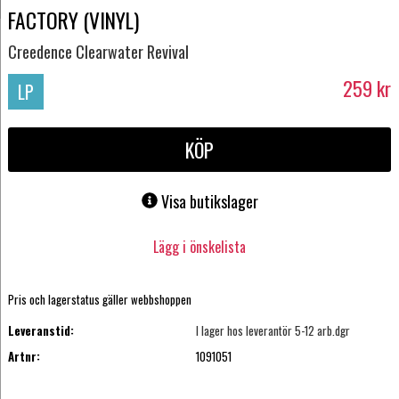
FACTORY (VINYL)
Creedence Clearwater Revival
259
kr
LP
KÖP
Visa butikslager
Lägg i önskelista
Pris och lagerstatus gäller webbshoppen
Leveranstid:
I lager hos leverantör 5-12 arb.dgr
Artnr:
1091051