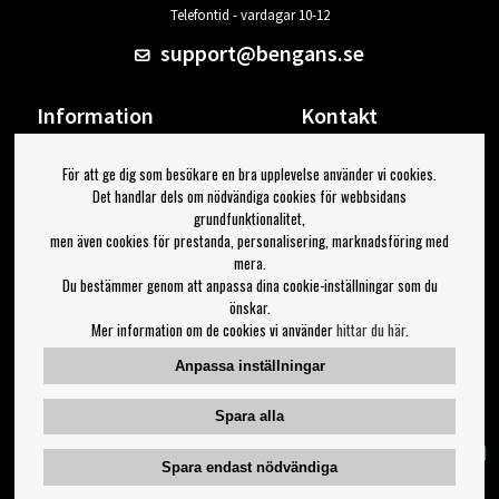
Telefontid - vardagar 10-12
support@bengans.se
Information
Kontakt
Ångra Köp
Våra butiker & öppettider
För att ge dig som besökare en bra upplevelse använder vi cookies.
Om Bengans
Din sida
Det handlar dels om nödvändiga cookies för webbsidans
FAQ / Köp- & Leveransvillkor
Logga ut
grundfunktionalitet,
men även cookies för prestanda, personalisering, marknadsföring med
Jag vill ha tips från Bengans
mera.
Du bestämmer genom att anpassa dina cookie-inställningar som du
OK
önskar.
Mer information om de cookies vi använder
hittar du här
.
Inställningar för nyhetsbrev
Anpassa inställningar
Följ oss på:
Spara alla
Spara endast nödvändiga