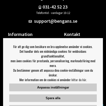
031-42 52 23
Telefontid - vardagar 10-12
support@bengans.se
Information
Kontakt
Ångra Köp
Våra butiker & öppettider
För att ge dig som besökare en bra upplevelse använder vi cookies.
Om Bengans
Din sida
Det handlar dels om nödvändiga cookies för webbsidans
FAQ / Köp- & Leveransvillkor
Logga ut
grundfunktionalitet,
men även cookies för prestanda, personalisering, marknadsföring med
Jag vill ha tips från Bengans
mera.
Du bestämmer genom att anpassa dina cookie-inställningar som du
OK
önskar.
Mer information om de cookies vi använder
hittar du här
.
Inställningar för nyhetsbrev
Anpassa inställningar
Följ oss på:
Spara alla