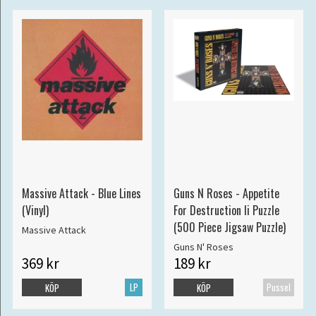
Massive Attack - Blue Lines
Guns N Roses - Appetite
(Vinyl)
For Destruction Ii Puzzle
(500 Piece Jigsaw Puzzle)
Massive Attack
Guns N' Roses
369 kr
189 kr
LP
Pussel
KÖP
KÖP