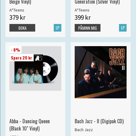
Beige Vinyl)
Generation (Silver Vinyl)
A*Teens
A*Teens
379 kr
399 kr
LP
LP
BOKA
PÅMINN MIG
- 8%
Spara 20 kr
Abba - Dancing Queen
Bach Jazz - II (Digipak CD)
(Black 10" Vinyl)
Bach Jazz