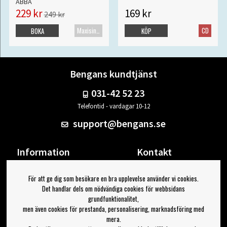
ABBA
229 kr
169 kr
249 kr
Maxisingel
CD
BOKA
KÖP
Bengans kundtjänst
031-42 52 23
Telefontid - vardagar 10-12
support@bengans.se
Information
Kontakt
Ångra Köp
Våra butiker & öppettider
För att ge dig som besökare en bra upplevelse använder vi cookies.
Om Bengans
Din sida
Det handlar dels om nödvändiga cookies för webbsidans
FAQ / Köp- & Leveransvillkor
Logga ut
grundfunktionalitet,
men även cookies för prestanda, personalisering, marknadsföring med
Jag vill ha tips från Bengans
mera.