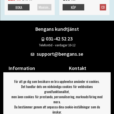
Maxisingel
CD
BOKA
KÖP
Bengans kundtjänst
031-42 52 23
Telefontid - vardagar 10-12
support@bengans.se
Information
Kontakt
Ångra Köp
Våra butiker & öppettider
För att ge dig som besökare en bra upplevelse använder vi cookies.
Om Bengans
Din sida
Det handlar dels om nödvändiga cookies för webbsidans
FAQ / Köp- & Leveransvillkor
Logga ut
grundfunktionalitet,
men även cookies för prestanda, personalisering, marknadsföring med
Jag vill ha tips från Bengans
mera.
Du bestämmer genom att anpassa dina cookie-inställningar som du
OK
önskar.