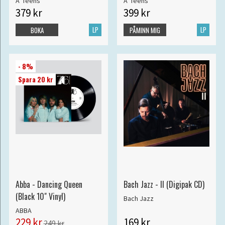
A*Teens
A*Teens
379 kr
399 kr
LP
LP
BOKA
PÅMINN MIG
- 8%
Spara 20 kr
Abba - Dancing Queen
Bach Jazz - II (Digipak CD)
(Black 10" Vinyl)
Bach Jazz
ABBA
229 kr
169 kr
249 kr