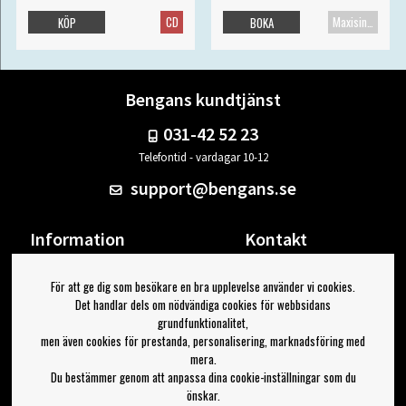
CD
Maxisingel
KÖP
BOKA
Bengans kundtjänst
031-42 52 23
Telefontid - vardagar 10-12
support@bengans.se
Information
Kontakt
Ångra Köp
Våra butiker & öppettider
För att ge dig som besökare en bra upplevelse använder vi cookies.
Om Bengans
Din sida
Det handlar dels om nödvändiga cookies för webbsidans
FAQ / Köp- & Leveransvillkor
Logga ut
grundfunktionalitet,
men även cookies för prestanda, personalisering, marknadsföring med
Jag vill ha tips från Bengans
mera.
Du bestämmer genom att anpassa dina cookie-inställningar som du
OK
önskar.