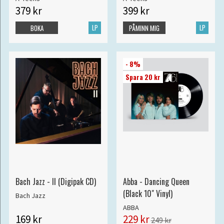
379 kr
399 kr
LP
LP
BOKA
PÅMINN MIG
- 8%
Spara 20 kr
Bach Jazz - II (Digipak CD)
Abba - Dancing Queen
(Black 10" Vinyl)
Bach Jazz
ABBA
169 kr
229 kr
249 kr