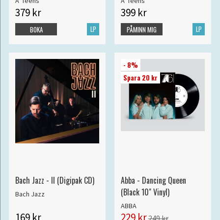
A*Teens
A*Teens
379 kr
399 kr
LP
LP
BOKA
PÅMINN MIG
- 8%
Spara 20 kr
Bach Jazz - II (Digipak CD)
Abba - Dancing Queen
(Black 10" Vinyl)
Bach Jazz
ABBA
169 kr
229 kr
249 kr