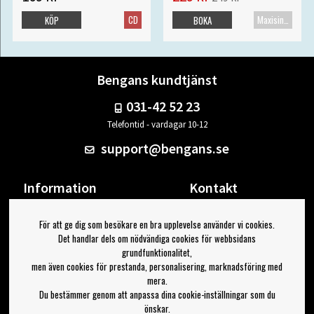
CD
Maxisingel
KÖP
BOKA
Bengans kundtjänst
031-42 52 23
Telefontid - vardagar 10-12
support@bengans.se
Information
Kontakt
Ångra Köp
Våra butiker & öppettider
För att ge dig som besökare en bra upplevelse använder vi cookies.
Om Bengans
Din sida
Det handlar dels om nödvändiga cookies för webbsidans
FAQ / Köp- & Leveransvillkor
Logga ut
grundfunktionalitet,
men även cookies för prestanda, personalisering, marknadsföring med
Jag vill ha tips från Bengans
mera.
Du bestämmer genom att anpassa dina cookie-inställningar som du
OK
önskar.