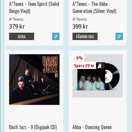
A*Teens - Teen Spirit (Solid
A*Teens - The Abba
Beige Vinyl)
Generation (Silver Vinyl)
A*Teens
A*Teens
379 kr
399 kr
LP
LP
BOKA
PÅMINN MIG
- 8%
Spara 20 kr
Bach Jazz - II (Digipak CD)
Abba - Dancing Queen