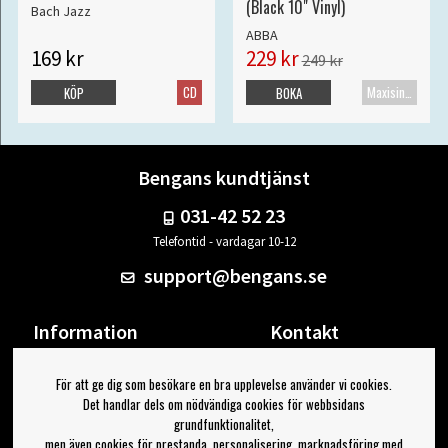
(Black 10" Vinyl)
Bach Jazz
ABBA
169 kr
229 kr
249 kr
CD
Maxisingel
KÖP
BOKA
Bengans kundtjänst
031-42 52 23
Telefontid - vardagar 10-12
support@bengans.se
Information
Kontakt
Ångra Köp
Våra butiker & öppettider
För att ge dig som besökare en bra upplevelse använder vi cookies.
Om Bengans
Din sida
Det handlar dels om nödvändiga cookies för webbsidans
FAQ / Köp- & Leveransvillkor
Logga ut
grundfunktionalitet,
men även cookies för prestanda, personalisering, marknadsföring med