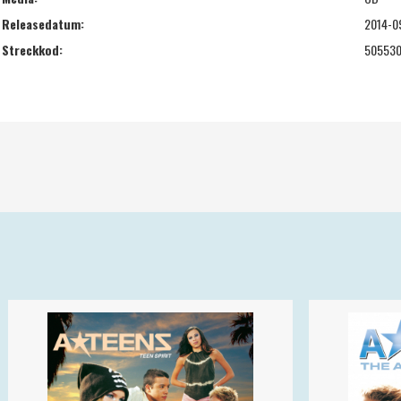
Releasedatum:
2014-0
Streckkod:
50553