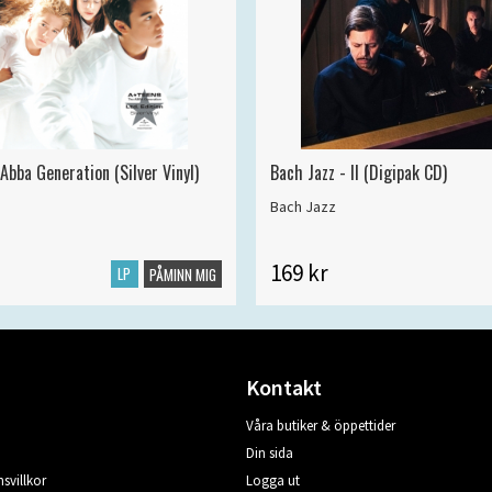
Abba Generation (Silver Vinyl)
Bach Jazz - II (Digipak CD)
Bach Jazz
169 kr
LP
PÅMINN MIG
Kontakt
Våra butiker & öppettider
Din sida
svillkor
Logga ut