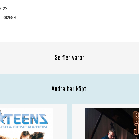
9-22
00382689
Se fler varor
Andra har köpt: