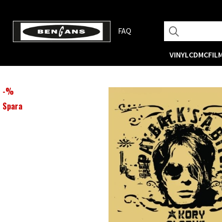
FAQ
VINYL
CD
MC
FIL
-
%
Spara