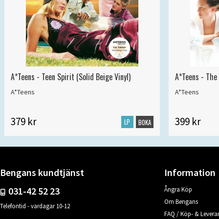
A*Teens - Teen Spirit (Solid Beige Vinyl)
A*Teens - The 
A*Teens
A*Teens
379 kr
399 kr
LP
BOKA
Bengans kundtjänst
Information
031-42 52 23
Ångra Köp
Om Bengans
Telefontid - vardagar 10-12
FAQ / Köp- & Leveran