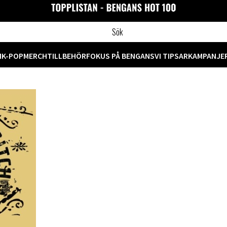
M
K-POP
MERCH
TILLBEHÖR
FOKUS PÅ BENGANS
VI TIPSAR
KAMPANJE