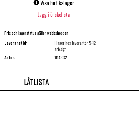
Visa butikslager
Lägg i önskelista
Pris och lagerstatus gäller webbshoppen
Leveranstid:
I lager hos leverantör 5-12
arb.dgr
Artnr:
1114332
LÅTLISTA