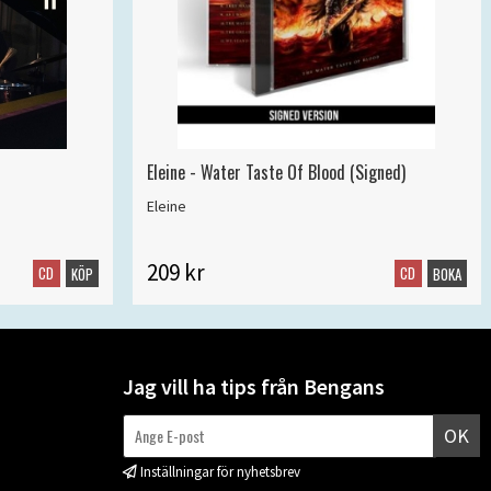
Eleine - Water Taste Of Blood (Signed)
Eleine
209 kr
CD
CD
KÖP
BOKA
Jag vill ha tips från Bengans
OK
Inställningar för nyhetsbrev