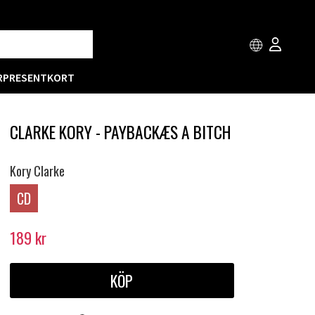
R
PRESENTKORT
CLARKE KORY - PAYBACKÆS A BITCH
Kory Clarke
CD
189
kr
KÖP