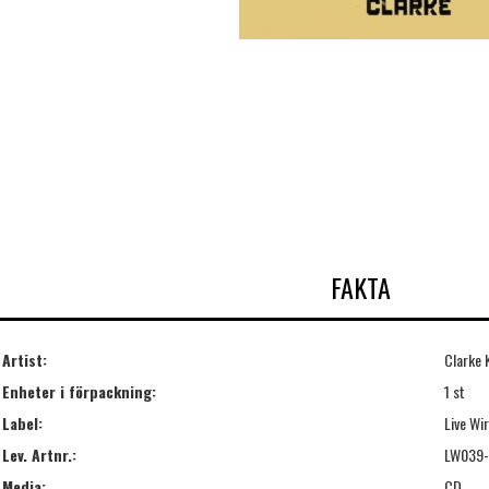
FAKTA
Artist:
Clarke 
Enheter i förpackning:
1 st
Label:
Live Wi
Lev. Artnr.:
LW039
Media:
CD