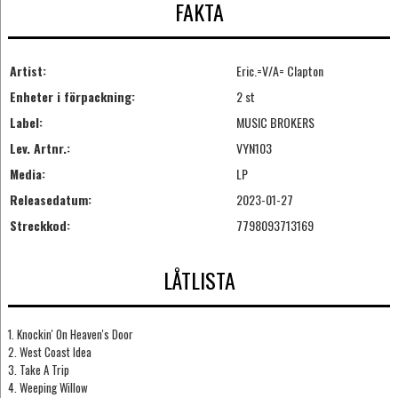
FAKTA
Artist:
Eric.=V/A= Clapton
Enheter i förpackning:
2 st
Label:
MUSIC BROKERS
Lev. Artnr.:
VYN103
Media:
LP
Releasedatum:
2023-01-27
Streckkod:
7798093713169
LÅTLISTA
1. Knockin' On Heaven's Door
2. West Coast Idea
3. Take A Trip
4. Weeping Willow