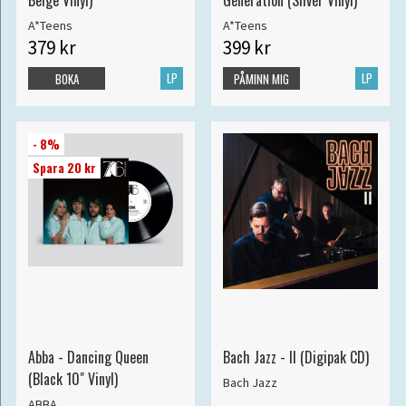
Beige Vinyl)
Generation (Silver Vinyl)
A*Teens
A*Teens
379 kr
399 kr
LP
LP
BOKA
PÅMINN MIG
- 8%
Spara 20 kr
Abba - Dancing Queen
Bach Jazz - II (Digipak CD)
(Black 10" Vinyl)
Bach Jazz
ABBA