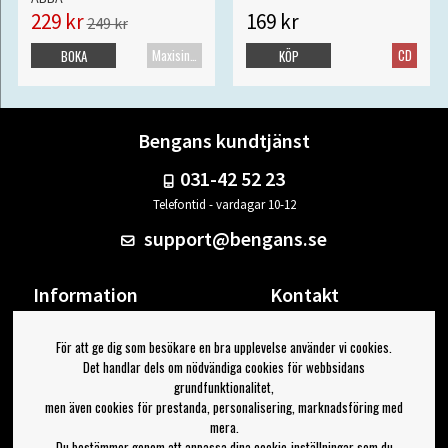
229 kr
169 kr
249 kr
Maxisingel
CD
BOKA
KÖP
Bengans kundtjänst
031-42 52 23
Telefontid - vardagar 10-12
support@bengans.se
Information
Kontakt
Ångra Köp
Våra butiker & öppettider
För att ge dig som besökare en bra upplevelse använder vi cookies.
Om Bengans
Din sida
Det handlar dels om nödvändiga cookies för webbsidans
FAQ / Köp- & Leveransvillkor
Logga ut
grundfunktionalitet,
men även cookies för prestanda, personalisering, marknadsföring med
Jag vill ha tips från Bengans
mera.
Du bestämmer genom att anpassa dina cookie-inställningar som du