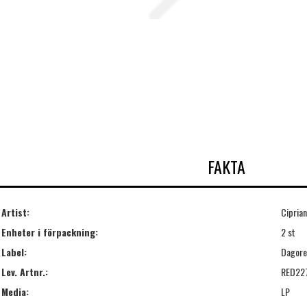
FAKTA
Artist:
Ciprian
Enheter i förpackning:
2 st
Label:
Dagor
Lev. Artnr.:
RED22
Media:
LP