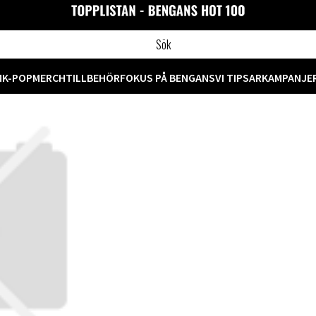
M
K-POP
MERCH
TILLBEHÖR
FOKUS PÅ BENGANS
VI TIPSAR
KAMPANJE