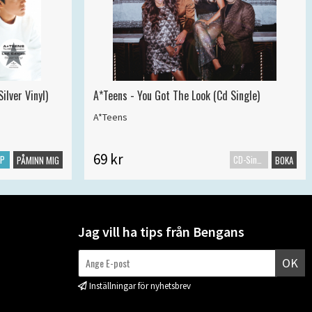
ilver Vinyl)
A*Teens - You Got The Look (Cd Single)
A*Teens
69 kr
LP
CD-Singel
PÅMINN MIG
BOKA
Jag vill ha tips från Bengans
OK
Inställningar för nyhetsbrev