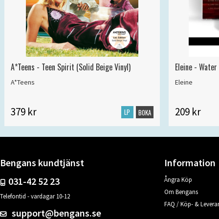
A*Teens - Teen Spirit (Solid Beige Vinyl)
Eleine - Water
A*Teens
Eleine
379 kr
209 kr
LP
BOKA
Bengans kundtjänst
Information
031-42 52 23
Ångra Köp
Om Bengans
Telefontid - vardagar 10-12
FAQ / Köp- & Leveran
support@bengans.se