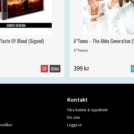
 Taste Of Blood (Signed)
A*Teens - The Abba Generation (S
A*Teens
399 kr
CD
BOKA
Kontakt
Våra butiker & öppettider
Din sida
svillkor
Logga ut