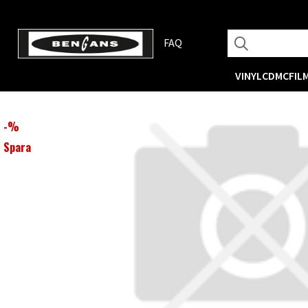
FAQ
VINYL
CD
MC
FIL
-
%
Spara