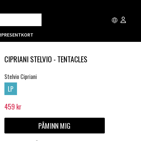
R
PRESENTKORT
CIPRIANI STELVIO - TENTACLES
Stelvio Cipriani
LP
459
kr
PÅMINN MIG