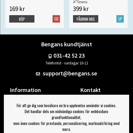
A*Teens
169 kr
399 kr
CD
LP
KÖP
PÅMINN MIG
Bengans kundtjänst
031-42 52 23
Telefontid - vardagar 10-12
support@bengans.se
Information
Kontakt
Ångra Köp
Våra butiker & öppettider
För att ge dig som besökare en bra upplevelse använder vi cookies.
Om Bengans
Din sida
Det handlar dels om nödvändiga cookies för webbsidans
FAQ / Köp- & Leveransvillkor
Logga ut
grundfunktionalitet,
men även cookies för prestanda, personalisering, marknadsföring med
Jag vill ha tips från Bengans
mera.