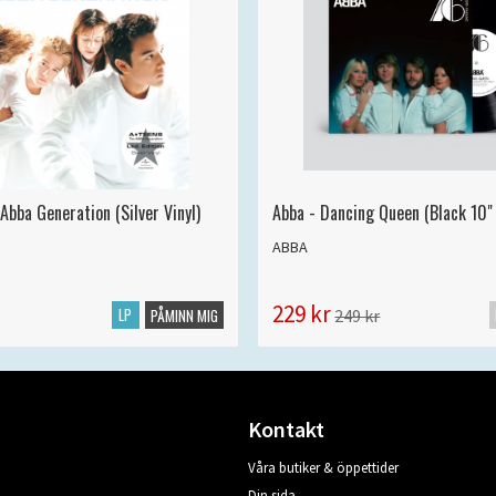
Abba Generation (Silver Vinyl)
Abba - Dancing Queen (Black 10" 
ABBA
229 kr
LP
249 kr
PÅMINN MIG
Kontakt
Våra butiker & öppettider
Din sida