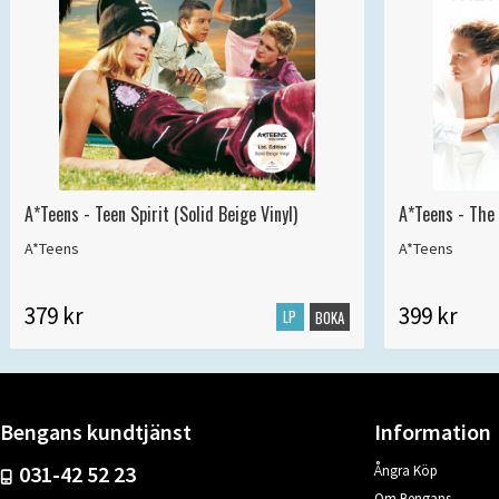
A*Teens - Teen Spirit (Solid Beige Vinyl)
A*Teens - The 
A*Teens
A*Teens
379 kr
399 kr
LP
BOKA
Bengans kundtjänst
Information
031-42 52 23
Ångra Köp
Om Bengans