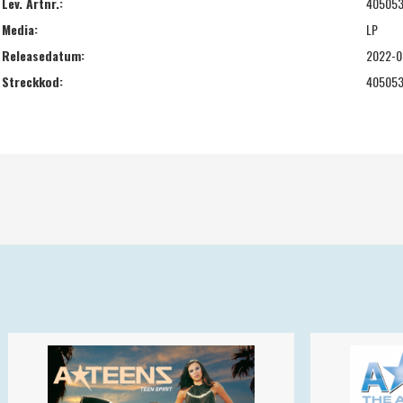
Lev. Artnr.:
40505
Media:
LP
Releasedatum:
2022-0
Streckkod:
40505