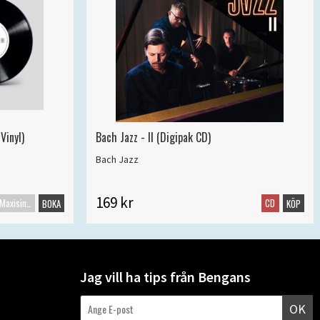
Vinyl)
Bach Jazz - II (Digipak CD)
Bach Jazz
169 kr
Maxisingel
CD
BOKA
KÖP
Jag vill ha tips från Bengans
OK