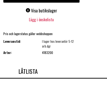
Visa butikslager
Lägg i önskelista
Pris och lagerstatus gäller webbshoppen
Leveranstid:
I lager hos leverantör 5-12
arb.dgr
Artnr:
4183200
LÅTLISTA