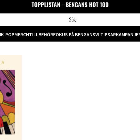
M
K-POP
MERCH
TILLBEHÖR
FOKUS PÅ BENGANS
VI TIPSAR
KAMPANJE