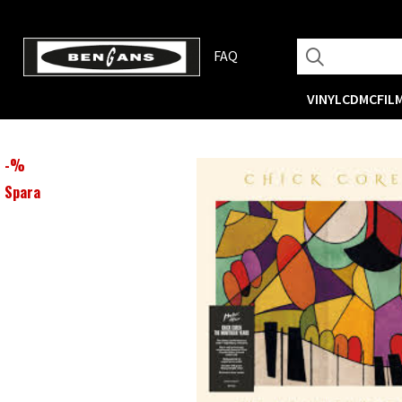
FAQ
VINYL
CD
MC
FIL
-
%
Spara