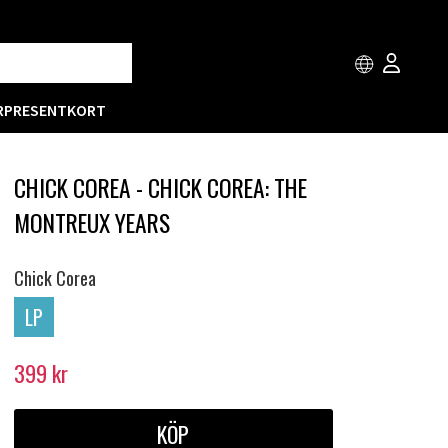
R
PRESENTKORT
CHICK COREA - CHICK COREA: THE
MONTREUX YEARS
Chick Corea
LP
399
kr
KÖP