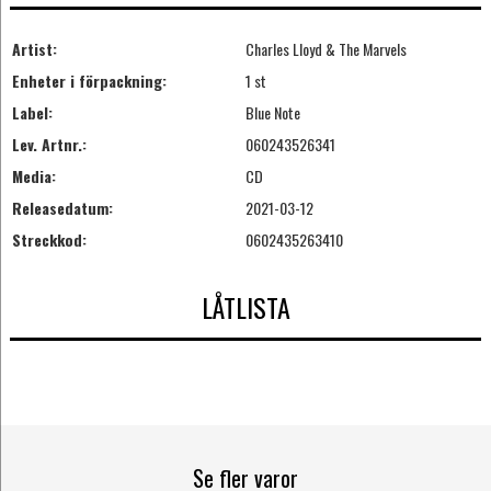
Artist:
Charles Lloyd & The Marvels
Enheter i förpackning:
1 st
Label:
Blue Note
Lev. Artnr.:
060243526341
Media:
CD
Releasedatum:
2021-03-12
Streckkod:
0602435263410
LÅTLISTA
Se fler varor