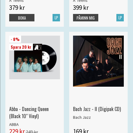
A*Teens
A*Teens
379 kr
399 kr
LP
LP
BOKA
PÅMINN MIG
- 8%
Spara 20 kr
Abba - Dancing Queen
Bach Jazz - II (Digipak CD)
(Black 10" Vinyl)
Bach Jazz
ABBA
229 kr
169 kr
249 kr