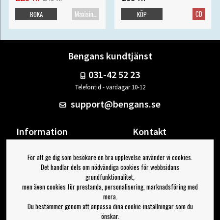
Maxisingel
CD
BOKA
KÖP
Bengans kundtjänst
031-42 52 23
Telefontid - vardagar 10-12
support@bengans.se
Information
Kontakt
Ångra Köp
Våra butiker & öppettider
För att ge dig som besökare en bra upplevelse använder vi cookies.
Om Bengans
Din sida
Det handlar dels om nödvändiga cookies för webbsidans
FAQ / Köp- & Leveransvillkor
Logga ut
grundfunktionalitet,
men även cookies för prestanda, personalisering, marknadsföring med
Jag vill ha tips från Bengans
mera.
Du bestämmer genom att anpassa dina cookie-inställningar som du
OK
önskar.