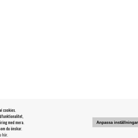
vi cookies.
funktionalitet,
öring med mera.
Anpassa inställninga
som du önskar.
u här
.