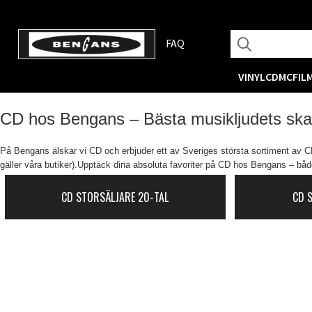
FAQ
VINYL
CD
MC
FIL
CD hos Bengans – Bästa musikljudets sk
På Bengans älskar vi CD och erbjuder ett av Sveriges största sortiment av CD-
gäller våra butiker).Upptäck dina absoluta favoriter på CD hos Bengans – både
CD STORSÄLJARE 20-TAL
CD 