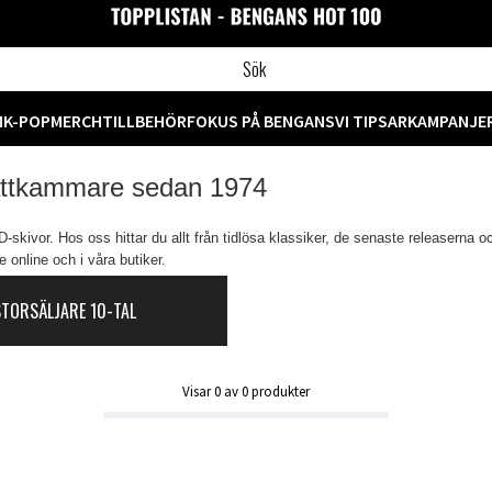
M
K-POP
MERCH
TILLBEHÖR
FOKUS PÅ BENGANS
VI TIPSAR
KAMPANJE
attkammare sedan 1974
skivor. Hos oss hittar du allt från tidlösa klassiker, de senaste releaserna o
 online och i våra butiker.
STORSÄLJARE 10-TAL
Visar
0
av
0
produkter