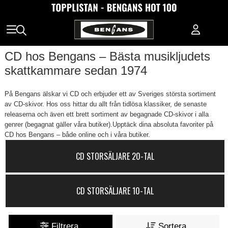
CD hos Bengans – Bästa musikljudets
skattkammare sedan 1974
På Bengans älskar vi CD och erbjuder ett av Sveriges största sortiment
av CD-skivor. Hos oss hittar du allt från tidlösa klassiker, de senaste
releaserna och även ett brett sortiment av begagnade CD-skivor i alla
genrer (begagnat gäller våra butiker).Upptäck dina absoluta favoriter på
CD hos Bengans – både online och i våra butiker.
CD STORSÄLJARE 20-TAL
CD STORSÄLJARE 10-TAL
Filtrera
Sortera