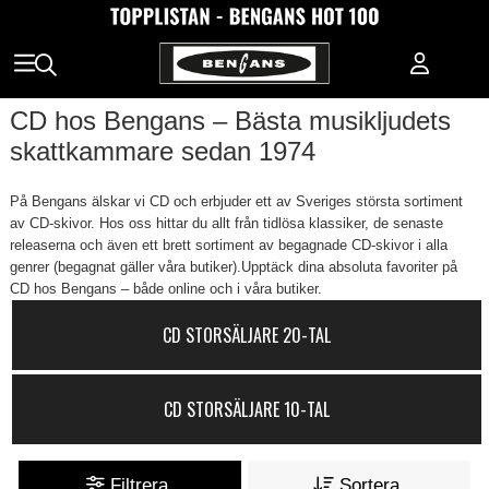
CD hos Bengans – Bästa musikljudets
skattkammare sedan 1974
På Bengans älskar vi CD och erbjuder ett av Sveriges största sortiment
av CD-skivor. Hos oss hittar du allt från tidlösa klassiker, de senaste
releaserna och även ett brett sortiment av begagnade CD-skivor i alla
genrer (begagnat gäller våra butiker).Upptäck dina absoluta favoriter på
CD hos Bengans – både online och i våra butiker.
CD STORSÄLJARE 20-TAL
CD STORSÄLJARE 10-TAL
Filtrera
Sortera