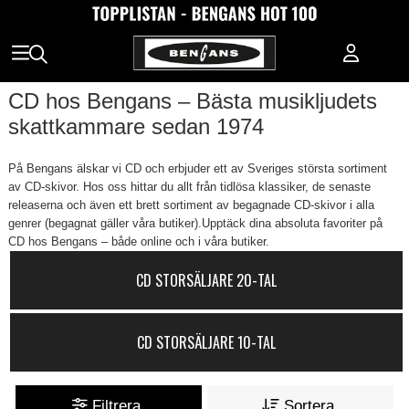
CD hos Bengans – Bästa musikljudets
skattkammare sedan 1974
På Bengans älskar vi CD och erbjuder ett av Sveriges största sortiment
av CD-skivor. Hos oss hittar du allt från tidlösa klassiker, de senaste
releaserna och även ett brett sortiment av begagnade CD-skivor i alla
genrer (begagnat gäller våra butiker).Upptäck dina absoluta favoriter på
CD hos Bengans – både online och i våra butiker.
CD STORSÄLJARE 20-TAL
CD STORSÄLJARE 10-TAL
Filtrera
Sortera