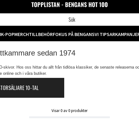
M
K-POP
MERCH
TILLBEHÖR
FOKUS PÅ BENGANS
VI TIPSAR
KAMPANJE
attkammare sedan 1974
skivor. Hos oss hittar du allt från tidlösa klassiker, de senaste releaserna o
 online och i våra butiker.
STORSÄLJARE 10-TAL
Visar
0
av
0
produkter