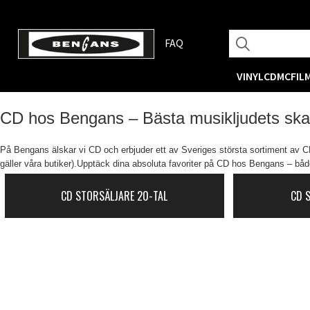
FAQ
VINYL
CD
MC
FIL
CD hos Bengans – Bästa musikljudets sk
På Bengans älskar vi CD och erbjuder ett av Sveriges största sortiment av CD-
gäller våra butiker).Upptäck dina absoluta favoriter på CD hos Bengans – både
CD STORSÄLJARE 20-TAL
CD 