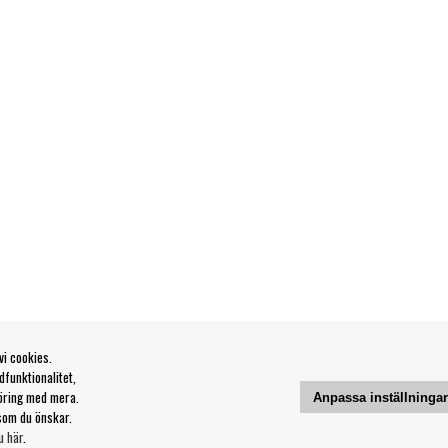
vi cookies.
funktionalitet,
öring med mera.
Anpassa inställninga
som du önskar.
u här
.