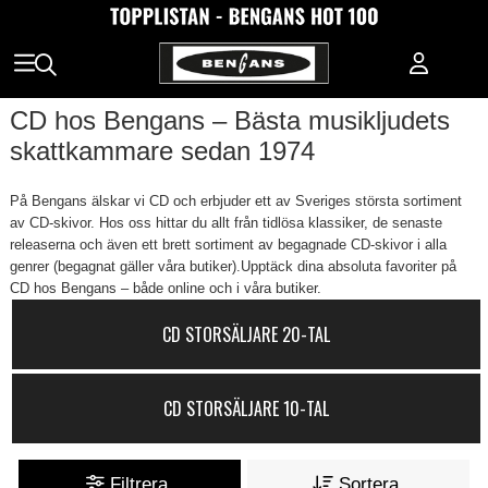
CD hos Bengans – Bästa musikljudets
skattkammare sedan 1974
På Bengans älskar vi CD och erbjuder ett av Sveriges största sortiment
av CD-skivor. Hos oss hittar du allt från tidlösa klassiker, de senaste
releaserna och även ett brett sortiment av begagnade CD-skivor i alla
genrer (begagnat gäller våra butiker).Upptäck dina absoluta favoriter på
CD hos Bengans – både online och i våra butiker.
CD STORSÄLJARE 20-TAL
CD STORSÄLJARE 10-TAL
Filtrera
Sortera