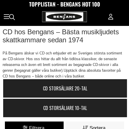
CD hos Bengans – Bästa musikljudets
skattkammare sedan 1974
På Bengans älskar vi CD och erbjuder ett av Sveriges största sortiment
av CD-skivor. Hos oss hittar du allt från tidlösa klassiker, de senaste
releaserna och även ett brett sortiment av begagnade CD-skivor i alla
genrer (begagnat gäller våra butiker).Upptäck dina absoluta favoriter på
CD hos Bengans – både online och i våra butiker.
CD STORSÄLJARE 20-TAL
CD STORSÄLJARE 10-TAL
Filtrera
Sortera