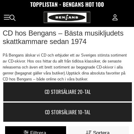
CD hos Bengans – Bästa musikljudets
skattkammare sedan 1974
På Bengans älskar vi CD och erbjuder ett av Sveriges största sortiment
av CD-skivor. Hos oss hittar du allt från tidlösa klassiker, de senaste
releaserna och även ett brett sortiment av begagnade CD-skivor i alla
genrer (begagnat gäller våra butiker).Upptäck dina absoluta favoriter på
CD hos Bengans – både online och i våra butiker.
CD STORSÄLJARE 20-TAL
CD STORSÄLJARE 10-TAL
Filtrera
Sortera