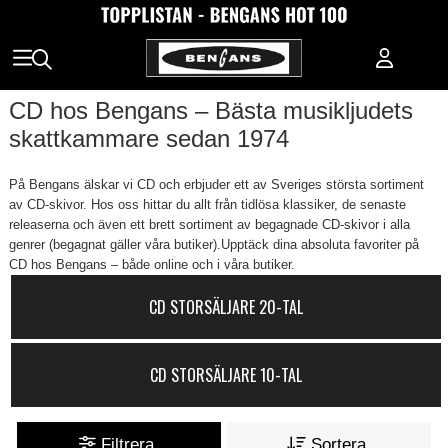
CD hos Bengans – Bästa musikljudets
skattkammare sedan 1974
På Bengans älskar vi CD och erbjuder ett av Sveriges största sortiment
av CD-skivor. Hos oss hittar du allt från tidlösa klassiker, de senaste
releaserna och även ett brett sortiment av begagnade CD-skivor i alla
genrer (begagnat gäller våra butiker).Upptäck dina absoluta favoriter på
CD hos Bengans – både online och i våra butiker.
CD STORSÄLJARE 20-TAL
CD STORSÄLJARE 10-TAL
Filtrera
Sortera