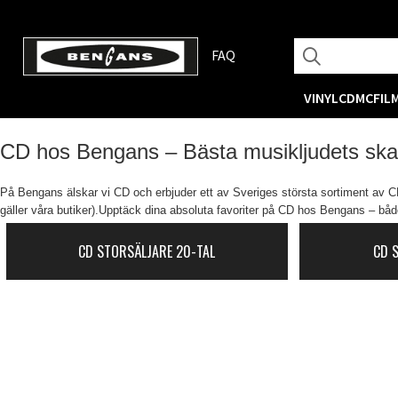
FAQ
VINYL
CD
MC
FIL
CD hos Bengans – Bästa musikljudets sk
På Bengans älskar vi CD och erbjuder ett av Sveriges största sortiment av CD-
gäller våra butiker).Upptäck dina absoluta favoriter på CD hos Bengans – både
CD STORSÄLJARE 20-TAL
CD 