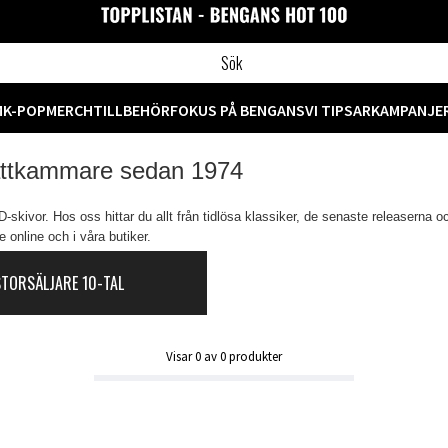
M
K-POP
MERCH
TILLBEHÖR
FOKUS PÅ BENGANS
VI TIPSAR
KAMPANJE
attkammare sedan 1974
skivor. Hos oss hittar du allt från tidlösa klassiker, de senaste releaserna o
 online och i våra butiker.
STORSÄLJARE 10-TAL
Visar
0
av
0
produkter