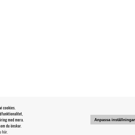
vi cookies.
funktionalitet,
öring med mera.
Anpassa inställninga
som du önskar.
u här
.