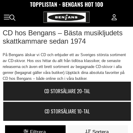
CD hos Bengans – Bästa musikljudets
skattkammare sedan 1974
På Bengans älskar vi CD och erbjuder ett av Sveriges största sortiment
av CD-skivor. Hos oss hittar du allt från tidlösa klassiker, de senaste
releaserna och även ett brett sortiment av begagnade CD-skivor i alla
genrer (begagnat gäller våra butiker).Upptäck dina absoluta favoriter på
CD hos Bengans – både online och i våra butiker.
CD STORSÄLJARE 20-TAL
CD STORSÄLJARE 10-TAL
Filtrera
Sortera