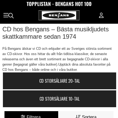
CD hos Bengans – Bästa musikljudets
skattkammare sedan 1974
På Bengans älskar vi CD och erbjuder ett av Sveriges största sortiment
av CD-skivor. Hos oss hittar du allt från tidlösa klassiker, de senaste
releaserna och även ett brett sortiment av begagnade CD-skivor i alla
genrer (begagnat gäller våra butiker).Upptäck dina absoluta favoriter på
CD hos Bengans – både online och i våra butiker.
CD STORSÄLJARE 20-TAL
CD STORSÄLJARE 10-TAL
Filtrera
Sortera