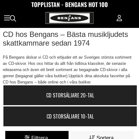
CD hos Bengans – Bästa musikljudets
skattkammare sedan 1974
På Bengans älskar vi CD och erbjuder ett av Sveriges största sortiment
av CD-skivor. Hos oss hittar du allt från tidlösa klassiker, de senaste
releaserna och även ett brett sortiment av begagnade CD-skivor i alla
genrer (begagnat gäller våra butiker).Upptäck dina absoluta favoriter på
CD hos Bengans – både online och i våra butiker.
CD STORSÄLJARE 20-TAL
CD STORSÄLJARE 10-TAL
Filtrera
Sortera