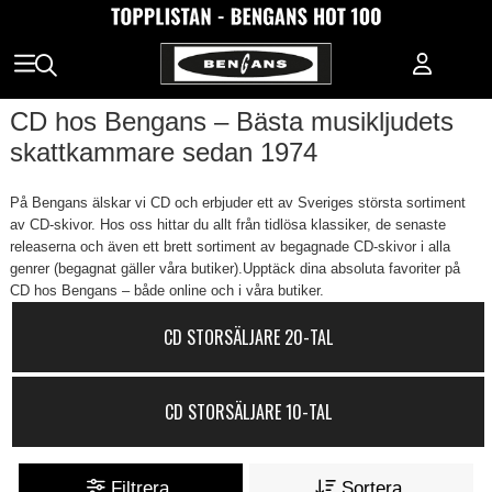
CD hos Bengans – Bästa musikljudets
skattkammare sedan 1974
På Bengans älskar vi CD och erbjuder ett av Sveriges största sortiment
av CD-skivor. Hos oss hittar du allt från tidlösa klassiker, de senaste
releaserna och även ett brett sortiment av begagnade CD-skivor i alla
genrer (begagnat gäller våra butiker).Upptäck dina absoluta favoriter på
CD hos Bengans – både online och i våra butiker.
CD STORSÄLJARE 20-TAL
CD STORSÄLJARE 10-TAL
Filtrera
Sortera