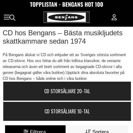
CD hos Bengans – Bästa musikljudets
skattkammare sedan 1974
På Bengans älskar vi CD och erbjuder ett av Sveriges största sortiment
av CD-skivor. Hos oss hittar du allt från tidlösa klassiker, de senaste
releaserna och även ett brett sortiment av begagnade CD-skivor i alla
genrer (begagnat gäller våra butiker).Upptäck dina absoluta favoriter på
CD hos Bengans – både online och i våra butiker.
CD STORSÄLJARE 20-TAL
CD STORSÄLJARE 10-TAL
Filtrera
Sortera