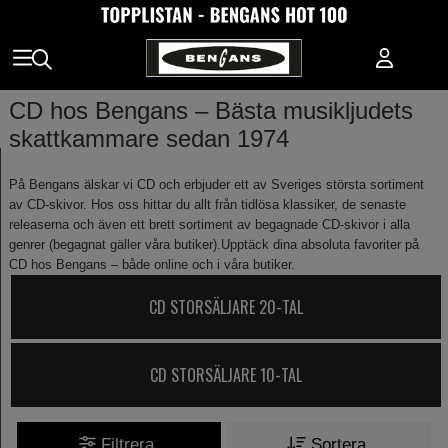
CD hos Bengans – Bästa musikljudets
skattkammare sedan 1974
På Bengans älskar vi CD och erbjuder ett av Sveriges största sortiment
av CD-skivor. Hos oss hittar du allt från tidlösa klassiker, de senaste
releaserna och även ett brett sortiment av begagnade CD-skivor i alla
genrer (begagnat gäller våra butiker).Upptäck dina absoluta favoriter på
CD hos Bengans – både online och i våra butiker.
CD STORSÄLJARE 20-TAL
CD STORSÄLJARE 10-TAL
Filtrera
Sortera