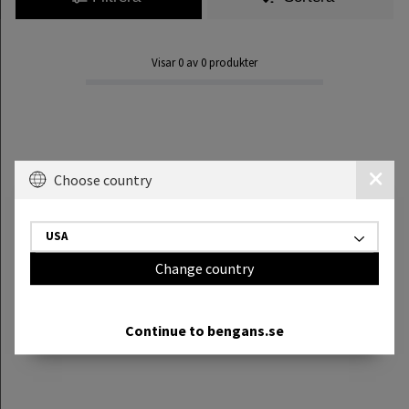
Visar
0
av
0
produkter
Choose country
USA
Change country
Continue to bengans.se