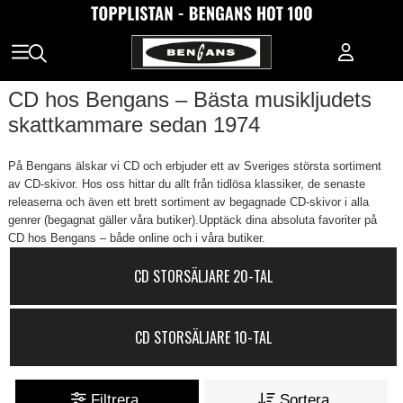
CD hos Bengans – Bästa musikljudets
skattkammare sedan 1974
På Bengans älskar vi CD och erbjuder ett av Sveriges största sortiment
av CD-skivor. Hos oss hittar du allt från tidlösa klassiker, de senaste
releaserna och även ett brett sortiment av begagnade CD-skivor i alla
genrer (begagnat gäller våra butiker).Upptäck dina absoluta favoriter på
CD hos Bengans – både online och i våra butiker.
CD STORSÄLJARE 20-TAL
CD STORSÄLJARE 10-TAL
Filtrera
Sortera