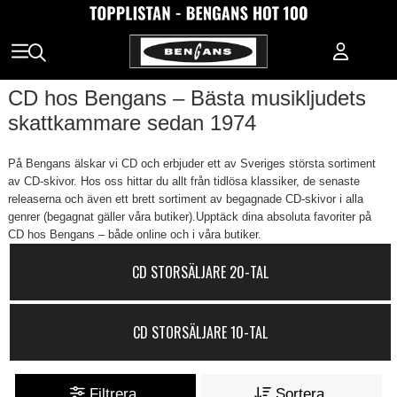
CD hos Bengans – Bästa musikljudets
skattkammare sedan 1974
På Bengans älskar vi CD och erbjuder ett av Sveriges största sortiment
av CD-skivor. Hos oss hittar du allt från tidlösa klassiker, de senaste
releaserna och även ett brett sortiment av begagnade CD-skivor i alla
genrer (begagnat gäller våra butiker).Upptäck dina absoluta favoriter på
CD hos Bengans – både online och i våra butiker.
CD STORSÄLJARE 20-TAL
CD STORSÄLJARE 10-TAL
Filtrera
Sortera