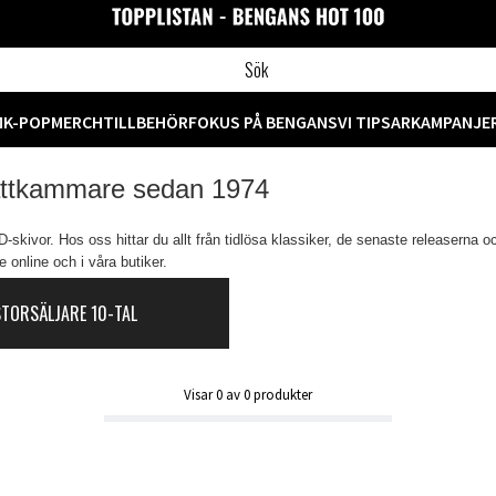
M
K-POP
MERCH
TILLBEHÖR
FOKUS PÅ BENGANS
VI TIPSAR
KAMPANJE
attkammare sedan 1974
skivor. Hos oss hittar du allt från tidlösa klassiker, de senaste releaserna o
 online och i våra butiker.
STORSÄLJARE 10-TAL
Visar
0
av
0
produkter