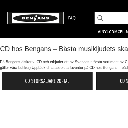
FAQ
VINYL
CD
MC
FIL
CD hos Bengans – Bästa musikljudets sk
På Bengans älskar vi CD och erbjuder ett av Sveriges största sortiment av CD-
gäller våra butiker).Upptäck dina absoluta favoriter på CD hos Bengans – både
CD STORSÄLJARE 20-TAL
CD 