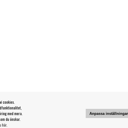
vi cookies.
funktionalitet,
öring med mera.
Anpassa inställninga
som du önskar.
u här
.