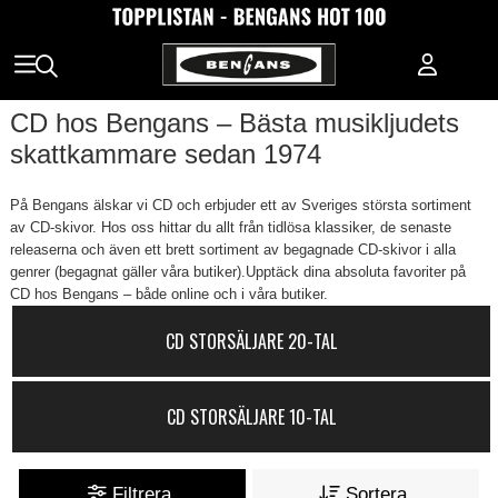
CD hos Bengans – Bästa musikljudets
skattkammare sedan 1974
På Bengans älskar vi CD och erbjuder ett av Sveriges största sortiment
av CD-skivor. Hos oss hittar du allt från tidlösa klassiker, de senaste
releaserna och även ett brett sortiment av begagnade CD-skivor i alla
genrer (begagnat gäller våra butiker).Upptäck dina absoluta favoriter på
CD hos Bengans – både online och i våra butiker.
CD STORSÄLJARE 20-TAL
CD STORSÄLJARE 10-TAL
Filtrera
Sortera