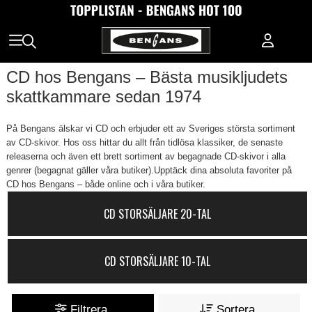
CD hos Bengans – Bästa musikljudets
skattkammare sedan 1974
På Bengans älskar vi CD och erbjuder ett av Sveriges största sortiment
av CD-skivor. Hos oss hittar du allt från tidlösa klassiker, de senaste
releaserna och även ett brett sortiment av begagnade CD-skivor i alla
genrer (begagnat gäller våra butiker).Upptäck dina absoluta favoriter på
CD hos Bengans – både online och i våra butiker.
CD STORSÄLJARE 20-TAL
CD STORSÄLJARE 10-TAL
Filtrera
Sortera