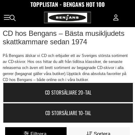
CD hos Bengans – Bästa musikljudets
skattkammare sedan 1974
På Bengans älskar vi CD och erbjuder ett av Sveriges största sortiment
av CD-skivor. Hos oss hittar du allt från tidlösa klassiker, de senaste
releaserna och även ett brett sortiment av begagnade CD-skivor i alla
genrer (begagnat gäller våra butiker).Upptäck dina absoluta favoriter på
CD hos Bengans – både online och i våra butiker.
CD STORSÄLJARE 20-TAL
CD STORSÄLJARE 10-TAL
Filtrera
Sortera